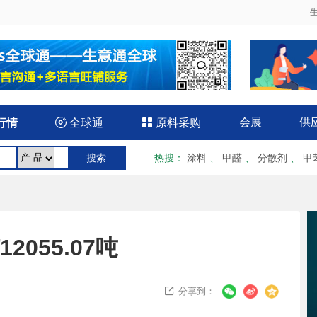
会展
供
行情

全球通

原料采购
热搜
：
涂料
、
甲醛
、
分散剂
、
甲
2055.07吨
分享到：
