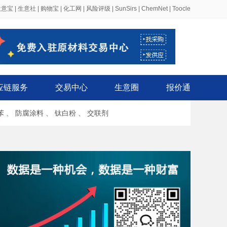
生意宝
|
生意社
|
购物宝
|
化工网
|
风险评级
|
SunSirs
|
ChemNet
|
Toocle
应链服务
交易中心
生意圈
报价通
苯
、
防腐涂料
、
钛白粉
、
交联剂