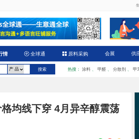
会展
供
行情

全球通

原料采购
热搜
：
涂料
、
甲醛
、
分散剂
、
甲
格均线下穿 4月异辛醇震荡