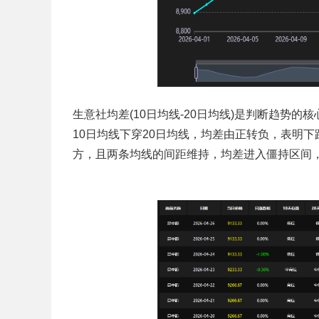
生意社均差(10日均线-20日均线)是判断趋势的
10日均线下穿20日均线，均差由正转负，表明下
方，且两条均线的间距维持，均差进入僵持区间