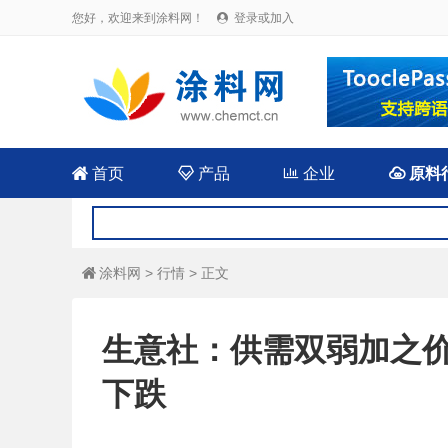
您好，欢迎来到涂料网！
登录或加入


首页

产品

企业

原料
涂料网
>
行情
> 正文

生意社：供需双弱加之价
下跌