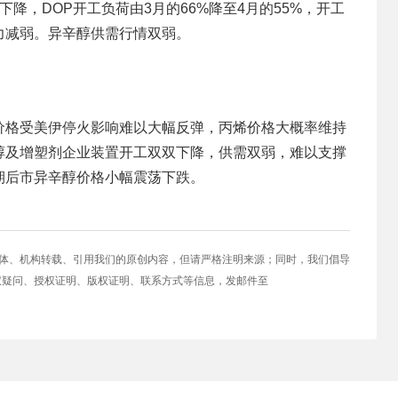
降，DOP开工负荷由3月的66%降至4月的55%，开工
力减弱。异辛醇供需行情双弱。
价格受美伊停火影响难以大幅反弹，丙烯价格大概率维持
醇及增塑剂企业装置开工双双下降，供需双弱，难以支撑
期后市异辛醇价格小幅震荡下跌。
媒体、机构转载、引用我们的原创内容，但请严格注明来源；同时，我们倡导
权疑问、授权证明、版权证明、联系方式等信息，发邮件至