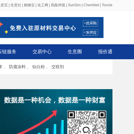
生意宝
|
生意社
|
购物宝
|
化工网
|
风险评级
|
SunSirs
|
ChemNet
|
Toocle
应链服务
交易中心
生意圈
报价通
苯
、
防腐涂料
、
钛白粉
、
交联剂