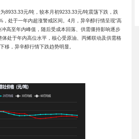
33.33元/吨，较本月初9233.33元/吨震荡下跌，跌
6.32%，处于一年内超涨警戒区间。4月，异辛醇行情呈现“高
势冲高至年内峰值，随后受成本回落、供需僵持影响逐步
波动，整体处于年内高位水平，核心受原油、丙烯联动及供需格
线下移，异辛醇行情下跌趋势明显。