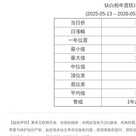
钛白粉年度统
(2025-05-13 -- 2026-0
当日价
日涨幅
一年位置
最小值
最大值
中位值
顶位差
底位差
平均值
警戒
1年
【版权声明】秉承互联网开放、包容的精神，本网欢迎各方(自)媒体、机构转
尊重与保护知识产权，如发现本站文章存在版权问题，烦请将版权疑问、授权