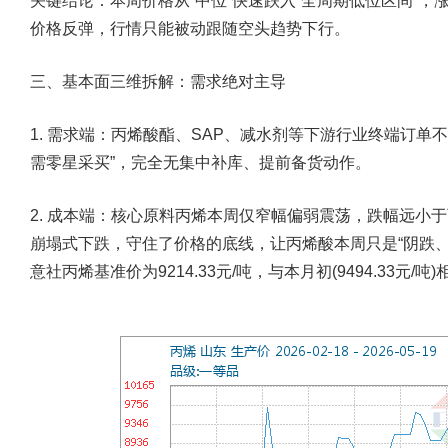
关键结论：本周价格从“中位”快速跌入“全周期低位区间”
价格反弹，行情只能被动跟随空头趋势下行。
三、基本面三维拆解：需求绝对主导
1. 需求端：
丙烯酸酯、SAP、减水剂等下游行业终端订单
需零星采买”，完全无集中补库、提前备货动作。
2. 成本端：
核心原料丙烯本周仅窄幅偏弱震荡，跌幅远小于
崩塌式下跌，守住了价格的底线，让丙烯酸本周只是“阴跌、缓
意社丙烯基准价为9214.33元/吨，与本月初(9494.33元/吨