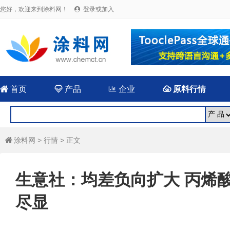
您好，欢迎来到涂料网！
登录或加入


首页

产品

企业

原料行情
涂料网
>
行情
> 正文

生意社：均差负向扩大 丙烯
尽显