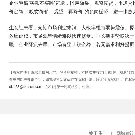
企业遵循“买涨不买跌”逻辑，随用随采、规避囤货，市场
价促销，形成“降价—观望—再降价”的负向循环，进一步放
生意社来看，短期市场利空未消，大概率维持弱势震荡。原
效应延续，市场观望情绪难以快速修复。中长期走势取决于
暖、企业降负去库，市场有望止跌企稳；若无需求利好提振
【版权声明】秉承互联网开放、包容的精神，本网欢迎各方(自)媒体、机构转
尊重与保护知识产权，如发现本站文章存在版权问题，烦请将版权疑问、授权
db123@netsun.com
，我们将第一时间核实、处理。
关于我们
|
网站建设