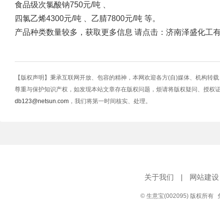
食品级次氯酸钠750元/吨 、
四氯乙烯4300元/吨 、乙腈7800元/吨 等。
产品种类数量较多，获取更多信息 请点击：
济南泽盛化工
【版权声明】秉承互联网开放、包容的精神，本网欢迎各方(自)媒体、机构转
尊重与保护知识产权，如发现本站文章存在版权问题，烦请将版权疑问、授权
db123@netsun.com
，我们将第一时间核实、处理。
关于我们
|
网站建设
© 生意宝(002095) 版权所有