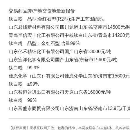
交易商
品牌/产地
交货地
最新报价
钛白粉 晶型:金红石型(R2型);生产工艺:硫酸法
山东君烽新材料有限公司
四川龙蟒
山东省/济南市
14500元/
青岛呈信宏丰化工有限公司
中核钛白
山东省/青岛市
14200元
钛白粉 晶型：金红石型 含量99%
山东亿禾精细化工有限公司
国产
山东省
13000元/吨
山东宏洋化学有限公司
国产
山东省/东营市
15600元/吨
钛白粉 99.9%
佳恩化学（山东）有限公司
佳恩化学
山东省/济南市
15600元
钛白粉 ≥99%
山东智恒达进出口有限公司
天原
山东省
16000元/吨
钛白粉 99%
山东富盛永商贸有限公司
山东济南
山东省/济南市
13.9元/千
【版权声明】秉承互联网开放、包容的精神，本网欢迎各方(自)媒体、机构转