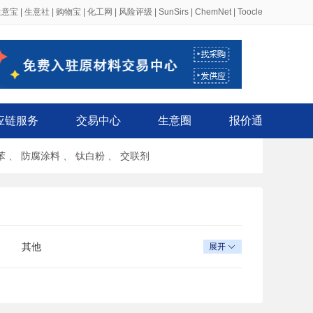
生意宝
|
生意社
|
购物宝
|
化工网
|
风险评级
|
SunSirs
|
ChemNet
|
Toocle
应链服务
交易中心
生意圈
报价通
苯
、
防腐涂料
、
钛白粉
、
交联剂
其他
展开
