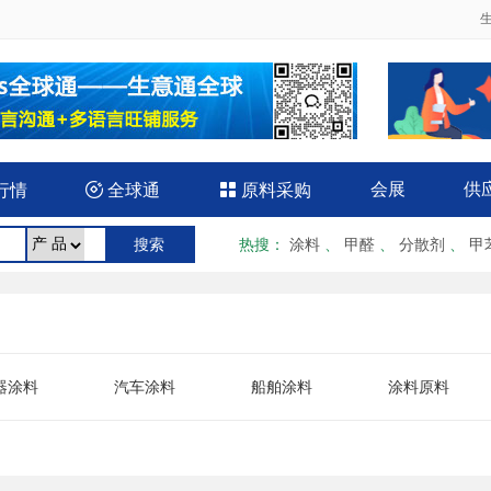
会展
供
行情

全球通

原料采购
热搜
：
涂料
、
甲醛
、
分散剂
、
甲
器涂料
汽车涂料
船舶涂料
涂料原料