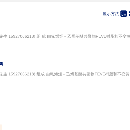

显示方法
料
{ 咨询服务热线：15827003882 钱先生 15927066218} 组成 由氟烯烃－乙烯基醚共聚物FEVE树脂和不变黄三聚体异氰酸脂固化剂，配以耐晒颜料、溶剂、助剂等组成的双组份涂料。 主要