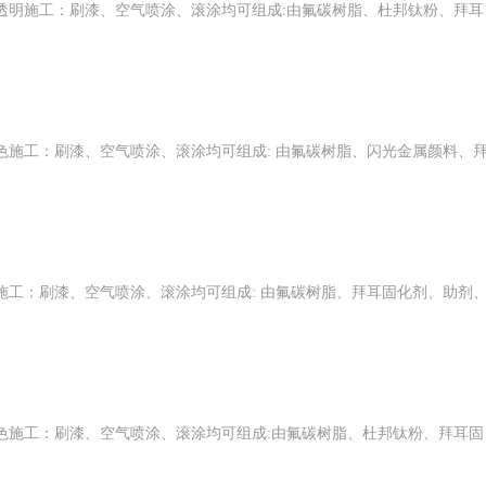
四氟氟碳封闭底漆产品信息颜色：透明施工：刷漆、空气喷涂、滚涂均可组成:由氟碳树脂、杜邦钛粉、拜耳固化剂、助剂、溶剂等组成。产品特性● 漆膜颜色多样，面漆可调制实色漆和金属质感面漆，室外使用保光保色，涂层长久不变色。● 耐化学性能良好，可耐酸碱、耐溶剂、耐酒精、耐雾、耐冻融等。● 漆膜机械性能良好，硬度
四氟氟碳中间漆产品信息颜色：灰色施工：刷漆、空气喷涂、滚涂均可组成:由氟碳树脂、杜邦钛粉、拜耳固化剂、助剂、溶剂等组成的中间漆。产品特性● 漆膜机械性能良好，硬度、抗冲击性、柔韧性符合标准。● 耐化学性能良好，可耐酸碱、耐溶剂、耐酒精、耐雾、耐冻融等。● 良好的附着力、干燥快、具有良好的施工性能。● 