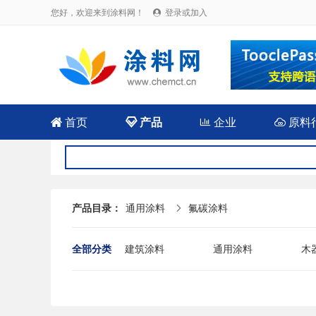
您好，欢迎来到涂料网！
登录或加入


首页

产品

企业

原料
产品目录：
通用涂料
氟碳涂料

全部分类
建筑涂料
通用涂料
木