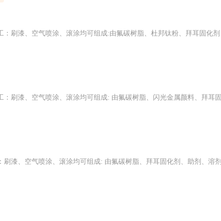
氟碳中间漆产品信息颜色：灰色施工：刷漆、空气喷涂、滚涂均可组成:由氟碳树脂、杜邦钛粉、拜耳固化剂、助剂、溶剂等组成的中间漆。产品特性● 漆膜颜色多样，面漆可调制实色漆和金属质感面漆，室外使用保光保色，涂层长久不变色。● 具有自洁性、良好的抗污染性，易于清洁。● 耐化学性能良好，可耐酸碱、耐溶剂、耐酒精、耐盐雾、耐冻融等。