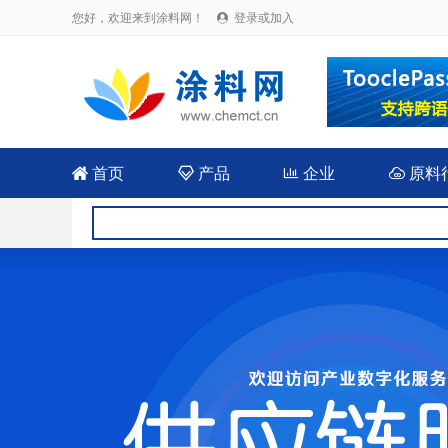
您好，欢迎来到涂料网！
登录或加入


首页

产品

企业

原料