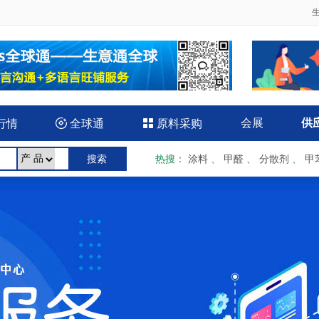
会展
供
行情

全球通

原料采购
热搜
：
涂料
、
甲醛
、
分散剂
、
甲