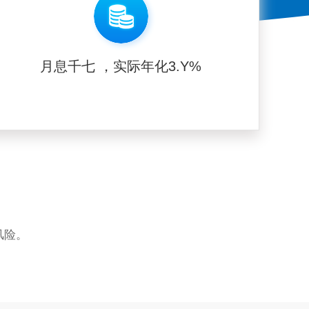
月息千七 ，实际年化3.Y%
风险。