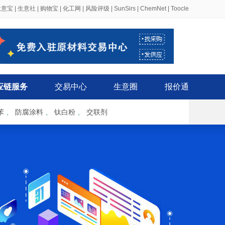
生意宝
|
生意社
|
购物宝
|
化工网
|
风险评级
|
SunSirs
|
ChemNet
|
Toocle
应链服务
交易中心
生意圈
报价通
苯
、
防腐涂料
、
钛白粉
、
交联剂