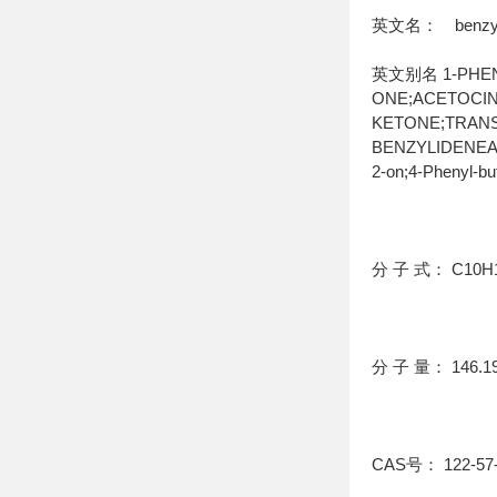
英文名： benzyli
英文别名 1-PHENY
ONE;ACETOCIN
KETONE;TRANS
BENZYLIDENEACET
2-on;4-Phenyl-bu
分 子 式： C10H
分 子 量： 146.1
CAS号： 122-57