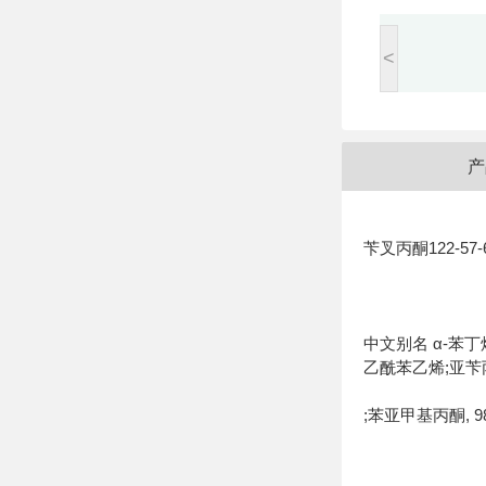
<
产
苄叉丙酮122-57-
中文别名 α-苯丁
乙酰苯乙烯;亚苄丙酮
;苯亚甲基丙酮, 9