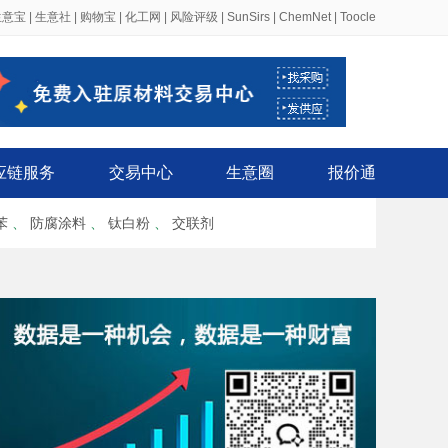
生意宝
|
生意社
|
购物宝
|
化工网
|
风险评级
|
SunSirs
|
ChemNet
|
Toocle
应链服务
交易中心
生意圈
报价通
苯
、
防腐涂料
、
钛白粉
、
交联剂