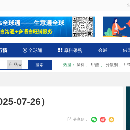
会展
供
行情

全球通

原料采购
热搜
：
涂料
、
甲醛
、
分散剂
、
甲
-07-26）
分享到：
