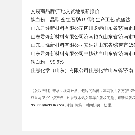
交易商
品牌/产地
交货地
最新报价
钛白粉 晶型:金红石型(R2型);生产工艺:硫酸法
山东君烽新材料有限公司
四川龙蟒
山东省/济南市
山东君烽新材料有限公司
济南裕兴
山东省/济南市
山东君烽新材料有限公司
安纳达
山东省/济南市
15
山东君烽新材料有限公司
中核钛白
山东省/济南市
钛白粉 99.9%
佳恩化学（山东）有限公司
佳恩化学
山东省/济南
【版权声明】秉承互联网开放、包容的精神，本网欢迎各方(自)
尊重与保护知识产权，如发现本站文章存在版权问题，烦请将版
db123@netsun.com
，我们将第一时间核实、处理。